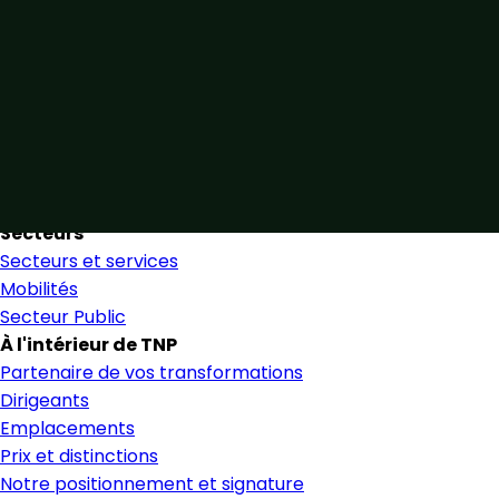
Unis par notre expertise
Allier expertise sectorielle et collaboration étroite pour
favoriser une prise de décision éclairée et en toute
confiance.
Nous trouver
Secteurs
Secteurs et services
Mobilités
Secteur Public
À l'intérieur de TNP
Partenaire de vos transformations
Dirigeants
Emplacements
Prix et distinctions
Notre positionnement et signature