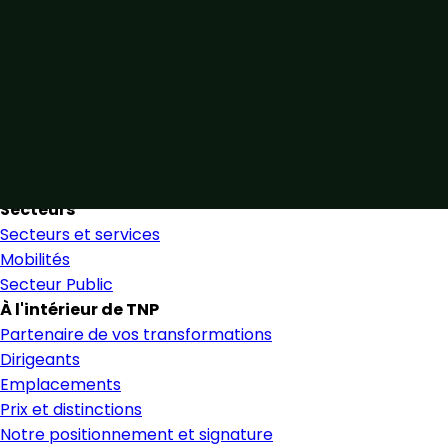
Unis par notre expertise
Allier expertise sectorielle et collaboration étroite pour
favoriser une prise de décision éclairée et en toute
confiance.
Nous trouver
Secteurs
Secteurs et services
Mobilités
Secteur Public
À l'intérieur de TNP
Partenaire de vos transformations
Dirigeants
Emplacements
Prix et distinctions
Notre positionnement et signature