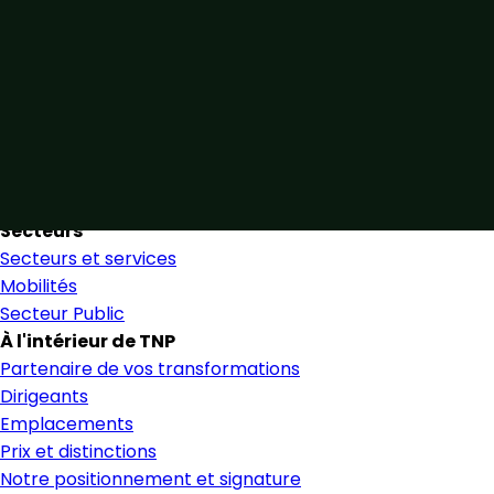
Unis par notre expertise
Allier expertise sectorielle et collaboration étroite pour
favoriser une prise de décision éclairée et en toute
confiance.
Nous trouver
Secteurs
Secteurs et services
Mobilités
Secteur Public
À l'intérieur de TNP
Partenaire de vos transformations
Dirigeants
Emplacements
Prix et distinctions
Notre positionnement et signature