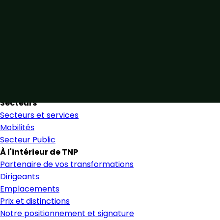
Unis par notre expertise
Allier expertise sectorielle et collaboration étroite pour
favoriser une prise de décision éclairée et en toute
confiance.
Nous trouver
Secteurs
Secteurs et services
Mobilités
Secteur Public
À l'intérieur de TNP
Partenaire de vos transformations
Dirigeants
Emplacements
Prix et distinctions
Notre positionnement et signature