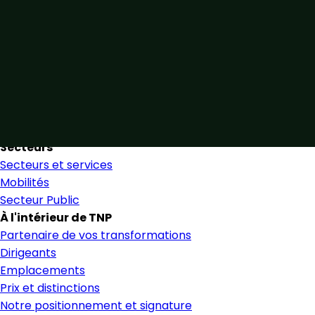
Unis par notre expertise
Allier expertise sectorielle et collaboration étroite pour
favoriser une prise de décision éclairée et en toute
confiance.
Nous trouver
Secteurs
Secteurs et services
Mobilités
Secteur Public
À l'intérieur de TNP
Partenaire de vos transformations
Dirigeants
Emplacements
Prix et distinctions
Notre positionnement et signature