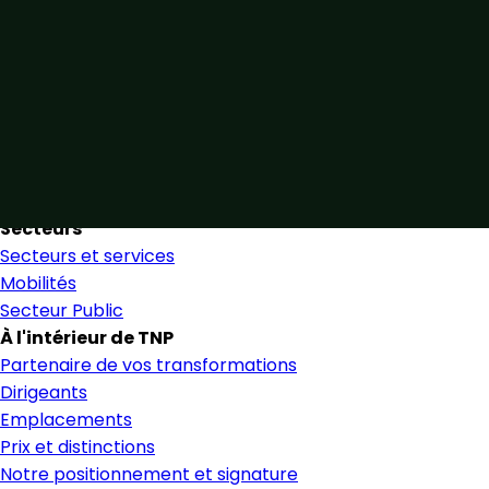
Unis par notre expertise
Allier expertise sectorielle et collaboration étroite pour
favoriser une prise de décision éclairée et en toute
confiance.
Nous trouver
Secteurs
Secteurs et services
Mobilités
Secteur Public
À l'intérieur de TNP
Partenaire de vos transformations
Dirigeants
Emplacements
Prix et distinctions
Notre positionnement et signature