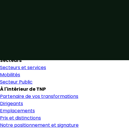
Unis par notre expertise
Allier expertise sectorielle et collaboration étroite pour
favoriser une prise de décision éclairée et en toute
confiance.
Nous trouver
Secteurs
Secteurs et services
Mobilités
Secteur Public
À l'intérieur de TNP
Partenaire de vos transformations
Dirigeants
Emplacements
Prix et distinctions
Notre positionnement et signature