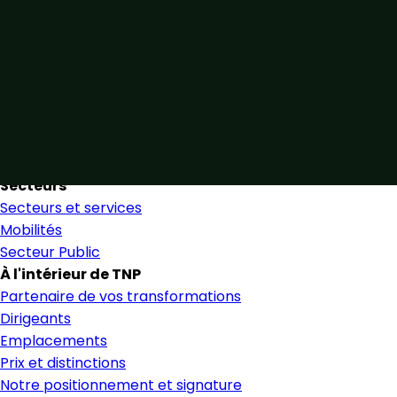
Unis par notre expertise
Allier expertise sectorielle et collaboration étroite pour
favoriser une prise de décision éclairée et en toute
confiance.
Nous trouver
Secteurs
Secteurs et services
Mobilités
Secteur Public
À l'intérieur de TNP
Partenaire de vos transformations
Dirigeants
Emplacements
Prix et distinctions
Notre positionnement et signature