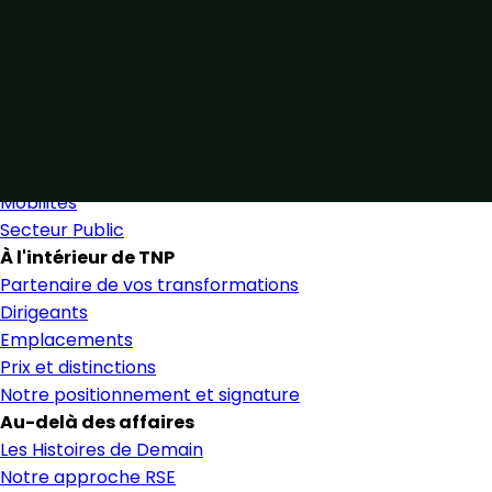
Unis par notre expertise
Allier expertise sectorielle et collaboration étroite pour 
Nous trouver
Secteurs
Secteurs et services
Mobilités
Secteur Public
À l'intérieur de TNP
Partenaire de vos transformations
Dirigeants
Emplacements
Prix et distinctions
Notre positionnement et signature
Au-delà des affaires
Les Histoires de Demain
Notre approche RSE