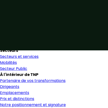
Unis par notre expertise
Allier expertise sectorielle et collaboration étroite pour
favoriser une prise de décision éclairée et en toute
confiance.
Nous trouver
Secteurs
Secteurs et services
Mobilités
Secteur Public
À l'intérieur de TNP
Partenaire de vos transformations
Dirigeants
Emplacements
Prix et distinctions
Notre positionnement et signature