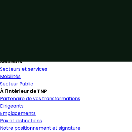
Unis par notre expertise
Allier expertise sectorielle et collaboration étroite pour
favoriser une prise de décision éclairée et en toute
confiance.
Nous trouver
Secteurs
Secteurs et services
Mobilités
Secteur Public
À l'intérieur de TNP
Partenaire de vos transformations
Dirigeants
Emplacements
Prix et distinctions
Notre positionnement et signature