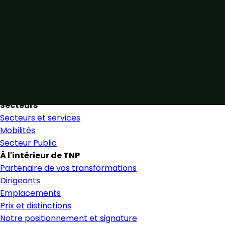
Unis par notre expertise
Allier expertise sectorielle et collaboration étroite pour
favoriser une prise de décision éclairée et en toute
confiance.
Nous trouver
Secteurs
Secteurs et services
Mobilités
Secteur Public
À l'intérieur de TNP
Partenaire de vos transformations
Dirigeants
Emplacements
Prix et distinctions
Notre positionnement et signature