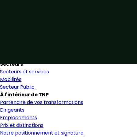
Unis par notre expertise
Allier expertise sectorielle et collaboration étroite pour
favoriser une prise de décision éclairée et en toute
confiance.
Nous trouver
Secteurs
Secteurs et services
Mobilités
Secteur Public
À l'intérieur de TNP
Partenaire de vos transformations
Dirigeants
Emplacements
Prix et distinctions
Notre positionnement et signature