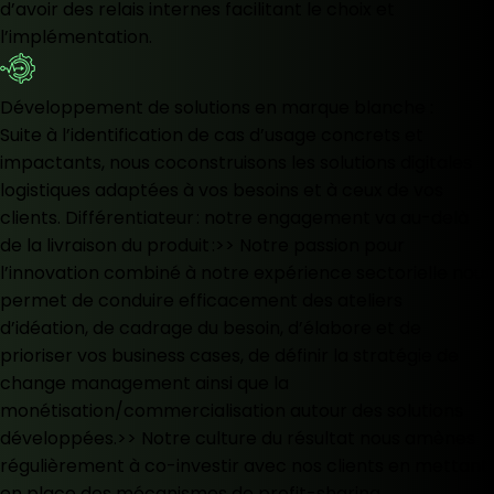
d’avoir des relais internes facilitant le choix et
l’implémentation.
Développement de solutions en marque blanche :
Suite à l’identification de cas d’usage concrets et
impactants, nous coconstruisons les solutions digitales
logistiques adaptées à vos besoins et à ceux de vos
clients. Différentiateur : notre engagement va au-delà
de la livraison du produit :>> Notre passion pour
l’innovation combiné à notre expérience sectorielle nous
permet de conduire efficacement des ateliers
d’idéation, de cadrage du besoin, d’élabore et de
prioriser vos business cases, de définir la stratégie de
change management ainsi que la
monétisation/commercialisation autour des solutions
développées.>> Notre culture du résultat nous amènes
régulièrement à co-investir avec nos clients en mettant
en place des mécanismes de profit-sharing.