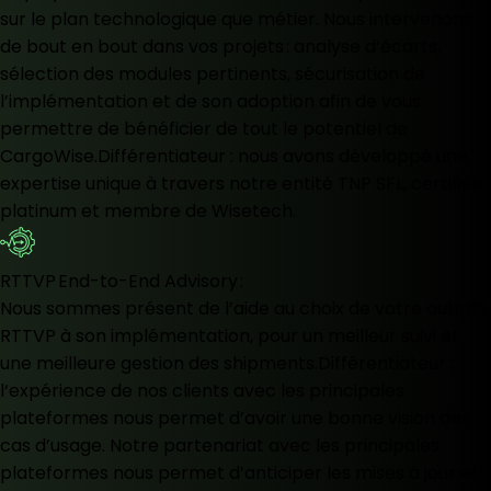
sur le plan technologique que métier. Nous intervenons
de bout en bout dans vos projets : analyse d’écarts,
sélection des modules pertinents, sécurisation de
l’implémentation et de son adoption afin de vous
permettre de bénéficier de tout le potentiel de
CargoWise.Différentiateur : nous avons développé une
expertise unique à travers notre entité TNP SFL, certifiée
platinum et membre de Wisetech.
RTTVP End-to-End Advisory :
Nous sommes présent de l’aide au choix de votre outil de
RTTVP à son implémentation, pour un meilleur suivi et
une meilleure gestion des shipments.Différentiateur :
l‘expérience de nos clients avec les principales
plateformes nous permet d’avoir une bonne vision des
cas d’usage. Notre partenariat avec les principales
plateformes nous permet d’anticiper les mises à jour et