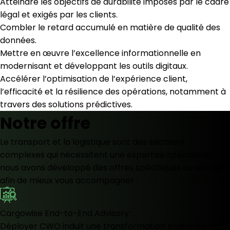
Atteindre les objectifs de durabilité imposés par le cadre
légal et exigés par les clients.
Combler le retard accumulé en matière de qualité des
données.
Mettre en œuvre l’excellence informationnelle en
modernisant et développant les outils digitaux.
Accélérer l’optimisation de l’expérience client,
l’efficacité et la résilience des opérations, notamment à
travers des solutions prédictives.
Notre offre
Le transport et la logistique sont des secteurs
complexes qui nécessitent une expertise spécialisée,
nous avons développé des offres spécifiques au secteur
afin de mieux vous accompagner :
Cargowise End-to-End Advisory :
Déployer CWO induit une transformation profonde, tant