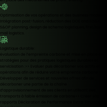
Optimisation de vos opérations et des business models :
Intégration post-fusion, réduction des DOE and SG&A,
S&OP planning, design de schema logistiques, first/last
mail logistics.
Logistique durable :
évaluation de l’empreinte carbone et mise en place de
stratégies pour des pratiques logistiques durables et
servicisation :>> Evaluer puis décarboner vos actifs et
opérations afin de réduire votre empreinte carbone >>
Développer de services et nouvelles offres afin de
décarboner une partie de la chaîne
d’approvisionnement de ses clients en utilisant des
transports à faible émission de carbone>> Créer vos
rapports Déclaration de Performance Extra-Financière