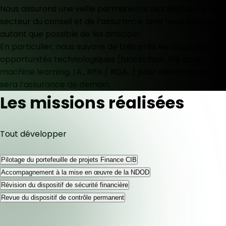
Nous assurons une veille permanente des évolutions du
secteur du conseil et de l’assurance, ainsi nous essayons
autant que possible de les anticiper.
En particulier, nous suivons de très près les nouvelles
opportunités technologiques (blockchain, big data,
machine learning, I.A., RPA / RDA…) pour définir ce que
sera l’assurance de demain.
Les missions réalisées
Tout développer
Pilotage du portefeuille de projets Finance CIB
Accompagnement à la mise en œuvre de la NDOD
Révision du dispositif de sécurité financière
Revue du dispositif de contrôle permanent