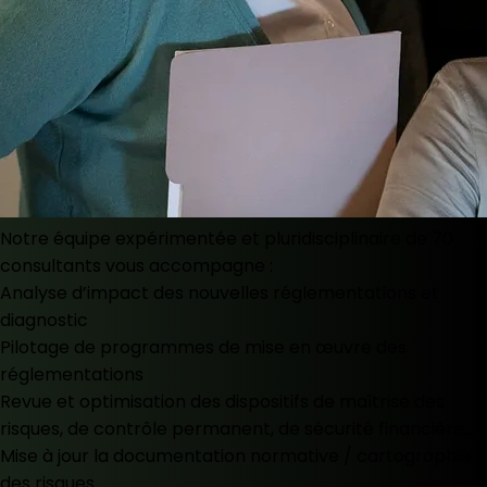
Notre équipe expérimentée et pluridisciplinaire de 70
consultants vous accompagne :
Analyse d’impact des nouvelles réglementations et
diagnostic
Pilotage de programmes de mise en œuvre des
réglementations
Revue et optimisation des dispositifs de maîtrise des
risques, de contrôle permanent, de sécurité financière…
Mise à jour la documentation normative / cartographie
des risques