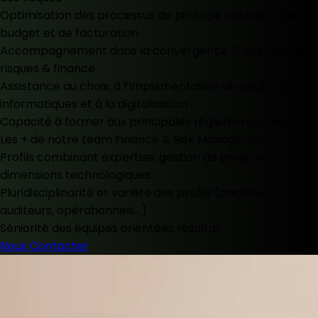
Optimisation des processus de pilotage des coûts, de
budget et de facturation
Accompagnement dans la convergence SI des fonctions
risques & finance
Assistance au choix, à l’implémentation de solutions
informatiques et à la digitalisation
Capacité à former aux principales réglementations
Les + de notre team Finance & Risk Management :
Profils combinant expertise, gestion de projet et
dimensions technologiques
Pluridisciplinarité et variété des profils (anciens
auditeurs, opérationnels…)
Séniorité des équipes orientées résultat
Nous Contacter