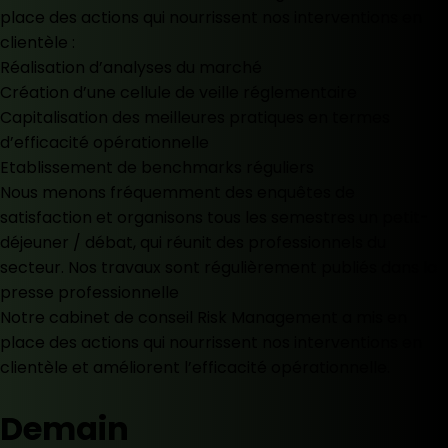
place des actions qui nourrissent nos interventions en
clientèle :
Réalisation d’analyses du marché
Création d’une cellule de veille réglementaire
Capitalisation des meilleures pratiques en termes
d’efficacité opérationnelle
Etablissement de benchmarks réguliers
Nous menons fréquemment des enquêtes de
satisfaction et organisons tous les semestres un petit-
déjeuner / débat, qui réunit des professionnels du
secteur. Nos travaux sont régulièrement publiés dans la
presse professionnelle
Notre cabinet de conseil Risk Management a mis en
place des actions qui nourrissent nos interventions en
clientèle et améliorent l’efficacité opérationnelle.
Demain