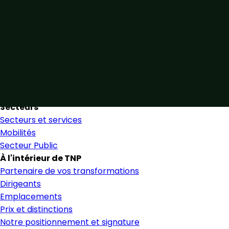
Unis par notre expertise
Allier expertise sectorielle et collaboration étroite pour
favoriser une prise de décision éclairée et en toute
confiance.
Nous trouver
Secteurs
Secteurs et services
Mobilités
Secteur Public
À l'intérieur de TNP
Partenaire de vos transformations
Dirigeants
Emplacements
Prix et distinctions
Notre positionnement et signature