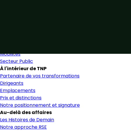
Unis par notre expertise
Allier expertise sectorielle et collaboration étroite pour 
Nous trouver
Secteurs
Secteurs et services
Mobilités
Secteur Public
À l'intérieur de TNP
Partenaire de vos transformations
Dirigeants
Emplacements
Prix et distinctions
Notre positionnement et signature
Au-delà des affaires
Les Histoires de Demain
Notre approche RSE