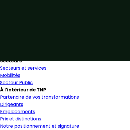
Unis par notre expertise
Allier expertise sectorielle et collaboration étroite pour
favoriser une prise de décision éclairée et en toute
confiance.
Nous trouver
Secteurs
Secteurs et services
Mobilités
Secteur Public
À l'intérieur de TNP
Partenaire de vos transformations
Dirigeants
Emplacements
Prix et distinctions
Notre positionnement et signature