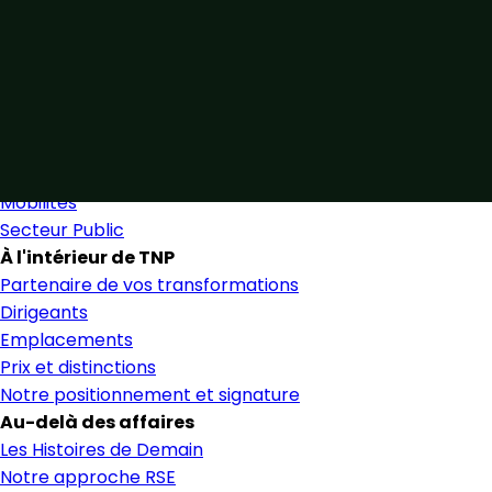
Unis par notre expertise
Allier expertise sectorielle et collaboration étroite pour 
Nous trouver
Secteurs
Secteurs et services
Mobilités
Secteur Public
À l'intérieur de TNP
Partenaire de vos transformations
Dirigeants
Emplacements
Prix et distinctions
Notre positionnement et signature
Au-delà des affaires
Les Histoires de Demain
Notre approche RSE