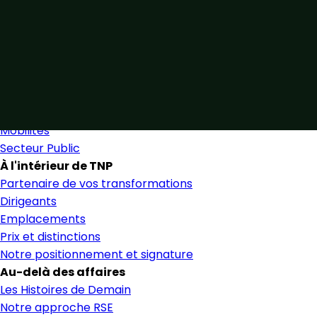
Unis par notre expertise
Allier expertise sectorielle et collaboration étroite pour 
Nous trouver
Secteurs
Secteurs et services
Mobilités
Secteur Public
À l'intérieur de TNP
Partenaire de vos transformations
Dirigeants
Emplacements
Prix et distinctions
Notre positionnement et signature
Au-delà des affaires
Les Histoires de Demain
Notre approche RSE