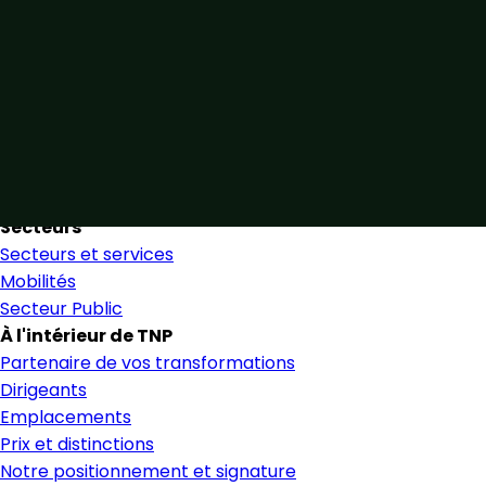
Unis par notre expertise
Allier expertise sectorielle et collaboration étroite pour
favoriser une prise de décision éclairée et en toute
confiance.
Nous trouver
Secteurs
Secteurs et services
Mobilités
Secteur Public
À l'intérieur de TNP
Partenaire de vos transformations
Dirigeants
Emplacements
Prix et distinctions
Notre positionnement et signature