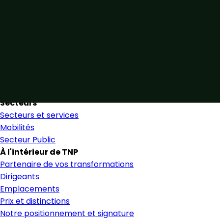
Unis par notre expertise
Allier expertise sectorielle et collaboration étroite pour
favoriser une prise de décision éclairée et en toute
confiance.
Nous trouver
Secteurs
Secteurs et services
Mobilités
Secteur Public
À l'intérieur de TNP
Partenaire de vos transformations
Dirigeants
Emplacements
Prix et distinctions
Notre positionnement et signature