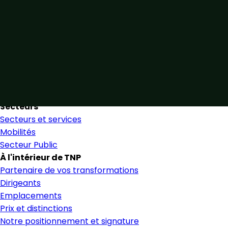
Unis par notre expertise
Allier expertise sectorielle et collaboration étroite pour
favoriser une prise de décision éclairée et en toute
confiance.
Nous trouver
Secteurs
Secteurs et services
Mobilités
Secteur Public
À l'intérieur de TNP
Partenaire de vos transformations
Dirigeants
Emplacements
Prix et distinctions
Notre positionnement et signature