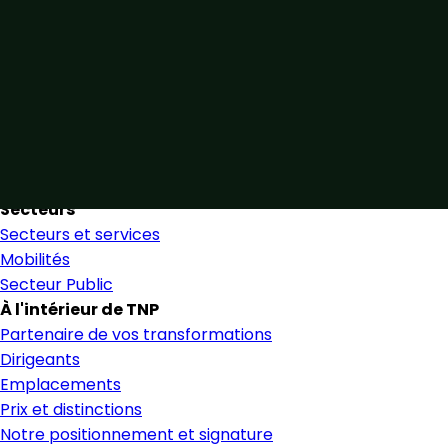
Unis par notre expertise
Allier expertise sectorielle et collaboration étroite pour
favoriser une prise de décision éclairée et en toute
confiance.
Nous trouver
Secteurs
Secteurs et services
Mobilités
Secteur Public
À l'intérieur de TNP
Partenaire de vos transformations
Dirigeants
Emplacements
Prix et distinctions
Notre positionnement et signature