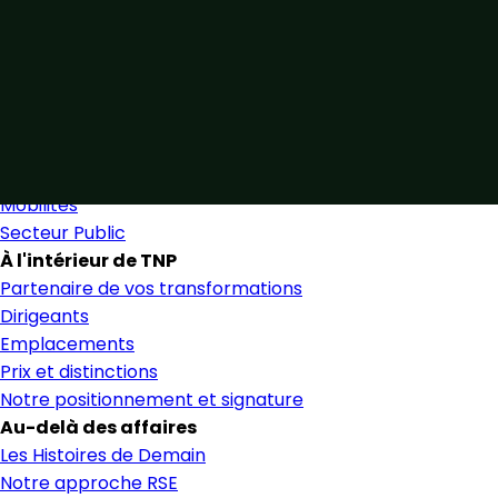
Unis par notre expertise
Allier expertise sectorielle et collaboration étroite pour 
Nous trouver
Secteurs
Secteurs et services
Mobilités
Secteur Public
À l'intérieur de TNP
Partenaire de vos transformations
Dirigeants
Emplacements
Prix et distinctions
Notre positionnement et signature
Au-delà des affaires
Les Histoires de Demain
Notre approche RSE