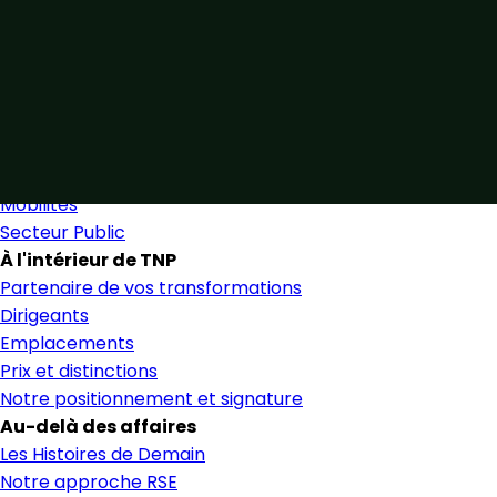
Unis par notre expertise
Allier expertise sectorielle et collaboration étroite pour 
Nous trouver
Secteurs
Secteurs et services
Mobilités
Secteur Public
À l'intérieur de TNP
Partenaire de vos transformations
Dirigeants
Emplacements
Prix et distinctions
Notre positionnement et signature
Au-delà des affaires
Les Histoires de Demain
Notre approche RSE