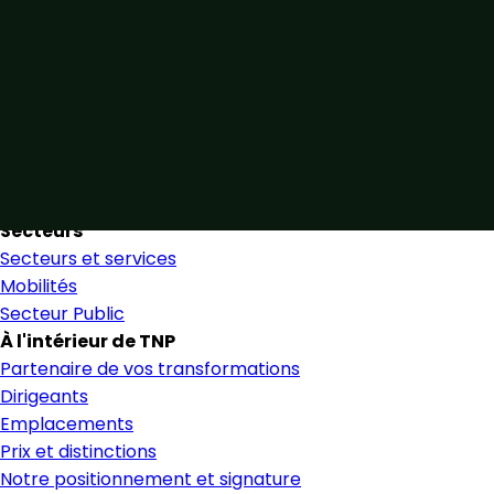
Unis par notre expertise
Allier expertise sectorielle et collaboration étroite pour
favoriser une prise de décision éclairée et en toute
confiance.
Nous trouver
Secteurs
Secteurs et services
Mobilités
Secteur Public
À l'intérieur de TNP
Partenaire de vos transformations
Dirigeants
Emplacements
Prix et distinctions
Notre positionnement et signature