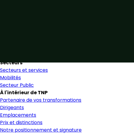
Unis par notre expertise
Allier expertise sectorielle et collaboration étroite pour
favoriser une prise de décision éclairée et en toute
confiance.
Nous trouver
Secteurs
Secteurs et services
Mobilités
Secteur Public
À l'intérieur de TNP
Partenaire de vos transformations
Dirigeants
Emplacements
Prix et distinctions
Notre positionnement et signature