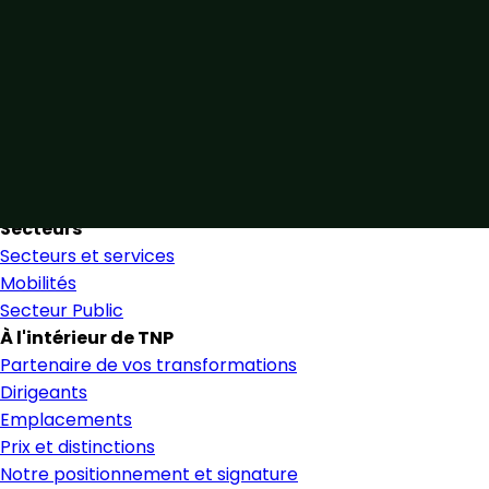
Unis par notre expertise
Allier expertise sectorielle et collaboration étroite pour
favoriser une prise de décision éclairée et en toute
confiance.
Nous trouver
Secteurs
Secteurs et services
Mobilités
Secteur Public
À l'intérieur de TNP
Partenaire de vos transformations
Dirigeants
Emplacements
Prix et distinctions
Notre positionnement et signature