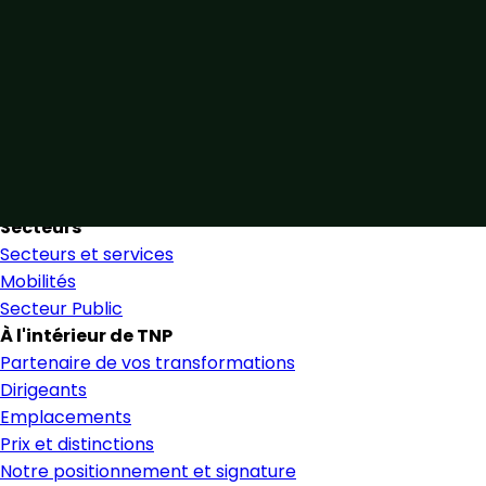
Unis par notre expertise
Allier expertise sectorielle et collaboration étroite pour
favoriser une prise de décision éclairée et en toute
confiance.
Nous trouver
Secteurs
Secteurs et services
Mobilités
Secteur Public
À l'intérieur de TNP
Partenaire de vos transformations
Dirigeants
Emplacements
Prix et distinctions
Notre positionnement et signature