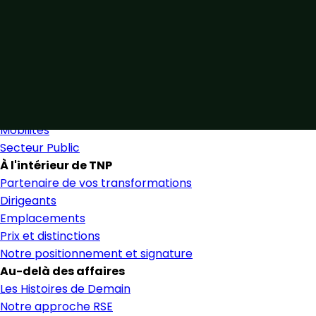
Unis par notre expertise
Allier expertise sectorielle et collaboration étroite pour 
Nous trouver
Secteurs
Secteurs et services
Mobilités
Secteur Public
À l'intérieur de TNP
Partenaire de vos transformations
Dirigeants
Emplacements
Prix et distinctions
Notre positionnement et signature
Au-delà des affaires
Les Histoires de Demain
Notre approche RSE