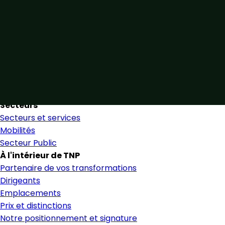
Unis par notre expertise
Allier expertise sectorielle et collaboration étroite pour
favoriser une prise de décision éclairée et en toute
confiance.
Nous trouver
Secteurs
Secteurs et services
Mobilités
Secteur Public
À l'intérieur de TNP
Partenaire de vos transformations
Dirigeants
Emplacements
Prix et distinctions
Notre positionnement et signature