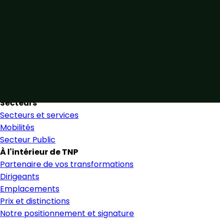
Unis par notre expertise
Allier expertise sectorielle et collaboration étroite pour
favoriser une prise de décision éclairée et en toute
confiance.
Nous trouver
Secteurs
Secteurs et services
Mobilités
Secteur Public
À l'intérieur de TNP
Partenaire de vos transformations
Dirigeants
Emplacements
Prix et distinctions
Notre positionnement et signature