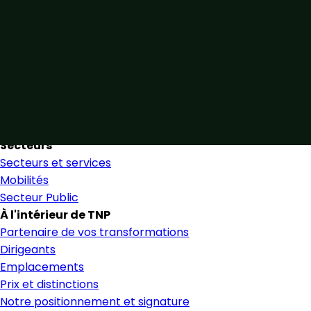
Unis par notre expertise
Allier expertise sectorielle et collaboration étroite pour
favoriser une prise de décision éclairée et en toute
confiance.
Nous trouver
Secteurs
Secteurs et services
Mobilités
Secteur Public
À l'intérieur de TNP
Partenaire de vos transformations
Dirigeants
Emplacements
Prix et distinctions
Notre positionnement et signature